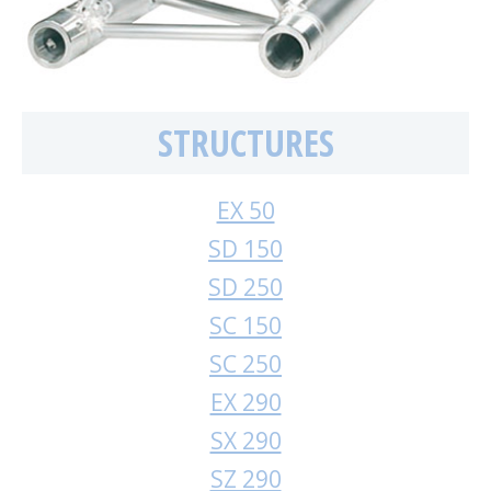
STRUCTURES
EX 50
SD 150
SD 250
SC 150
SC 250
EX 290
SX 290
SZ 290